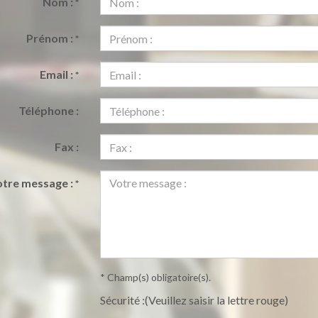
Nom :
*
Prénom :
*
Email :
*
Téléphone :
Fax :
otre message :
*
* Champ(s) obligatoire(s).
Sécurité :(Veuillez saisir la lettre rouge)