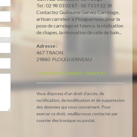
Tel : 02 98 03 02 87 - 06 73 59 22 38
Contactez Guillaume Gervez Carrelage,
artisan carreleur à Plouguerneau, pour la
pose de carrelage et faïence, la réalisation
de chapes, la rénovation de salle de bain...
Adresse :
467 TRAON
29880
PLOUGUERNEAU
Localisation (Google) : cliquez ici
Vous disposez d'un droit d'accès, de
rectification, de modification et de suppression
des données qui vous concernent. Pour
exercer ce droit, veuillez nous contacter par
courrier électronique ou postal.